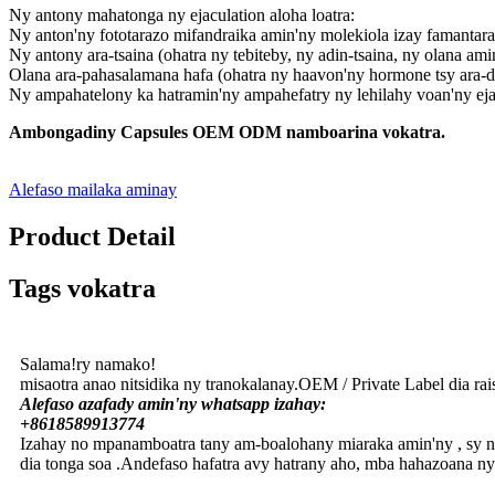
Ny antony mahatonga ny ejaculation aloha loatra:
Ny anton'ny fototarazo mifandraika amin'ny molekiola izay famantara
Ny antony ara-tsaina (ohatra ny tebiteby, ny adin-tsaina, ny olana ami
Olana ara-pahasalamana hafa (ohatra ny haavon'ny hormone tsy ara-d
Ny ampahatelony ka hatramin'ny ampahefatry ny lehilahy voan'ny eja
Ambongadiny Capsules OEM ODM namboarina vokatra.
Alefaso mailaka aminay
Product Detail
Tags vokatra
Salama!ry namako!
misaotra anao nitsidika ny tranokalanay.OEM / Private Label dia rai
Alefaso azafady amin'ny whatsapp izahay:
+8618589913774
Izahay no mpanamboatra tany am-boalohany miaraka amin'ny , s
dia tonga soa .Andefaso hafatra avy hatrany aho, mba hahazoana ny